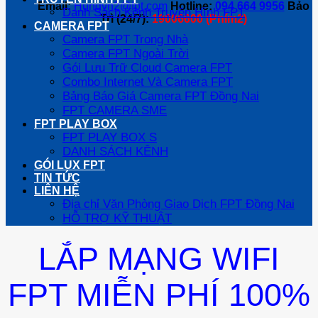
Email:
Hungvn2@fpt.com
Hotline:
094 664 9956
Bảo
Danh Sách Kênh Truyền Hình FPT
Trì (24/7):
19006600 (Phím2)
CAMERA FPT
Camera FPT Trong Nhà
Camera FPT Ngoài Trời
Gói Lưu Trữ Cloud Camera FPT
Combo Internet Và Camera FPT
Bảng Báo Giá Camera FPT Đồng Nai
FPT CAMERA SME
FPT PLAY BOX
FPT PLAY BOX S
DANH SÁCH KÊNH
GÓI LUX FPT
TIN TỨC
LIÊN HỆ
Địa chỉ Văn Phòng Giao Dịch FPT Đồng Nai
HỖ TRỢ KỸ THUẬT
LẮP MẠNG WIFI
FPT MIỄN PHÍ 100%