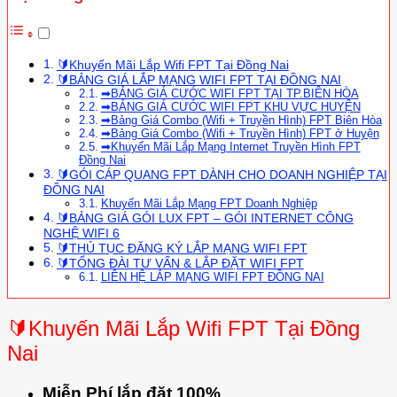
🔰Khuyến Mãi Lắp Wifi FPT Tại Đồng Nai
🔰BẢNG GIÁ LẮP MẠNG WIFI FPT TẠI ĐỒNG NAI
➡BẢNG GIÁ CƯỚC WIFI FPT TẠI TP.BIÊN HÒA
➡BẢNG GIÁ CƯỚC WIFI FPT KHU VỰC HUYỆN
➡Bảng Giá Combo (Wifi + Truyền Hình) FPT Biên Hòa
➡Bảng Giá Combo (Wifi + Truyền Hình) FPT ở Huyện
➡Khuyến Mãi Lắp Mạng Internet Truyền Hình FPT
Đồng Nai
🔰GÓI CÁP QUANG FPT DÀNH CHO DOANH NGHIỆP TẠI
ĐỒNG NAI
Khuyến Mãi Lắp Mạng FPT Doanh Nghiệp
🔰BẢNG GIÁ GÓI LUX FPT – GÓI INTERNET CÔNG
NGHỆ WIFI 6
🔰THỦ TỤC ĐĂNG KÝ LẮP MẠNG WIFI FPT
🔰TỔNG ĐÀI TƯ VẤN & LẮP ĐẶT WIFI FPT
LIÊN HỆ LẮP MẠNG WIFI FPT ĐỒNG NAI
🔰Khuyến Mãi Lắp Wifi FPT Tại Đồng
Nai
Miễn Phí lắp đặt 100%