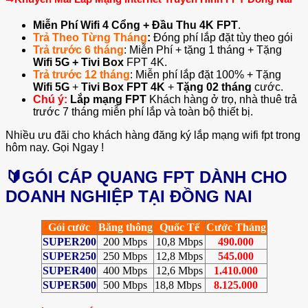
Miễn Phí Wifi 4 Cổng + Đầu Thu 4K FPT
.
Trả Theo Từng Tháng
:
Đóng phí lắp đặt tùy theo gói
Trả trước 6 tháng
: Miễn Phí + tặng 1 tháng + Tặng
Wifi 5G + Tivi Box
FPT 4K.
Trả trước 12 tháng
: Miễn phí lắp đặt 100% + Tặng
Wifi 5G
+
Tivi Box
FPT 4K
+
Tặng 02 tháng
cước.
Chú ý:
Lắp mạng FPT
Khách hàng ở trọ, nhà thuê trả
trước 7 tháng miễn phí lắp và toàn bộ thiết bị.
Nhiều ưu đãi cho khách hàng đăng ký lắp mạng wifi fpt trong
hôm nay. Gọi Ngay !
🔰GÓI CÁP QUANG FPT DÀNH CHO
DOANH NGHIỆP TẠI ĐỒNG NAI
Gói cước
Băng thông
Quốc Tế
Cước Tháng
SUPER200
200 Mbps
10,8 Mbps
490.000
SUPER250
250 Mbps
12,8 Mbps
545.000
SUPER400
400 Mbps
12,6 Mbps
1.410.000
SUPER500
500 Mbps
18,8 Mbps
8.125.000