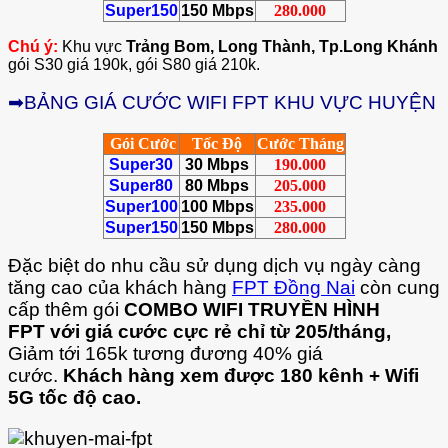
Super150
150 Mbps
280.000
Chú ý:
Khu vực
Trảng Bom, Long Thành, Tp.Long Khánh
gói S30 giá 190k, gói S80 giá 210k.
➡BẢNG GIÁ CƯỚC WIFI FPT KHU VỰC HUYỆN
Gói Cước
Tốc Độ
Cước Tháng
Super30
30 Mbps
190.000
Super80
80 Mbps
205.000
Super100
100 Mbps
235.000
Super150
150 Mbps
280.000
Đặc biệt do nhu cầu sử dụng dịch vụ ngày càng
tăng cao của khách hàng
FPT Đồng Nai
còn cung
cấp thêm gói
COMBO WIFI TRUYỀN HÌNH
FPT
với giá cước cực rẻ chỉ từ 205/tháng,
Giảm tới 165k tương đương 40% giá
cước.
Khách hàng xem được 180 kênh + Wifi
5G tốc độ cao.