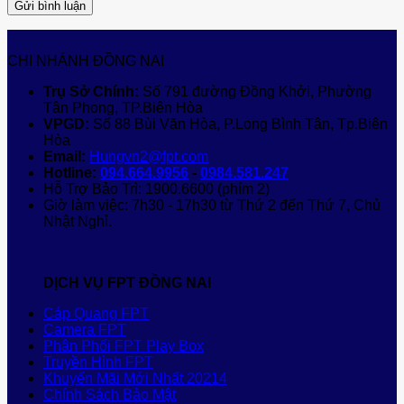
CHI NHÁNH ĐỒNG NAI
Trụ Sở Chính:
Số 791 đường Đồng Khởi, Phường
Tân Phong, TP.Biên Hòa
VPGD:
Số 88 Bùi Văn Hòa, P.Long Bình Tân, Tp.Biên
Hòa
Email:
Hungvn2@fpt.com
Hotline:
094.664.9956
-
0984.581.247
Hỗ Trợ Bảo Trì: 1900.6600 (phím 2)
Giờ làm việc: 7h30 - 17h30 từ Thứ 2 đến Thứ 7, Chủ
Nhật Nghỉ.
DỊCH VỤ FPT ĐỒNG NAI
Cáp Quang FPT
Camera FPT
Phân Phối FPT Play Box
Truyền Hình FPT
Khuyến Mãi Mới Nhất 20214
Chính Sách Bảo Mật