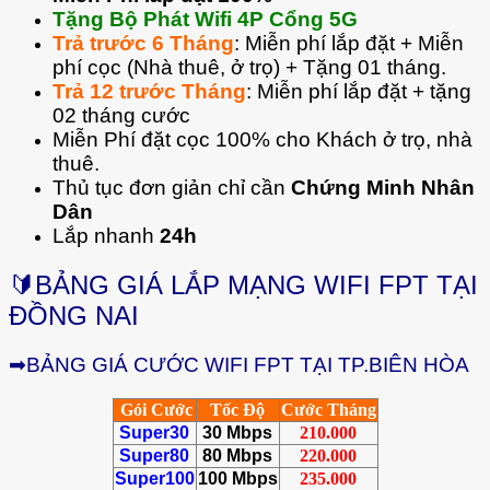
Tặng Bộ Phát Wifi 4P Cổng 5G
Trả trước 6 Tháng
: Miễn phí lắp đặt + Miễn
phí cọc (Nhà thuê, ở trọ) + Tặng 01 tháng.
Trả 12 trước Tháng
: Miễn phí lắp đặt + tặng
02 tháng cước
Miễn Phí đặt cọc 100% cho Khách ở trọ, nhà
thuê.
Thủ tục đơn giản chỉ cần
Chứng Minh Nhân
Dân
Lắp nhanh
24h
🔰BẢNG GIÁ LẮP MẠNG WIFI FPT TẠI
ĐỒNG NAI
➡BẢNG GIÁ CƯỚC WIFI FPT TẠI TP.BIÊN HÒA
Gói Cước
Tốc Độ
Cước Tháng
Super30
30 Mbps
210.000
Super80
80 Mbps
220.000
Super100
100 Mbps
235.000