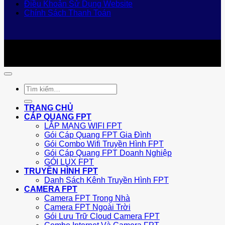
Điều Khoản Sử Dụng Website
Chính Sách Thanh Toán
Copyright 2026 ©
Bản Quyền Thuộc Về FPT Đồng Nai
Giấy chứng nhận ĐKKD số 0101778163 do sở kế hoạch
đầu tư thành phố Hà Nội cấp ngày 28/07/2005
Tìm
kiếm:
TRANG CHỦ
CÁP QUANG FPT
LẮP MẠNG WIFI FPT
Gói Cáp Quang FPT Gia Đình
Gói Combo Wifi Truyền Hình FPT
Gói Cáp Quang FPT Doanh Nghiệp
GÓI LUX FPT
TRUYỀN HÌNH FPT
Danh Sách Kênh Truyền Hình FPT
CAMERA FPT
Camera FPT Trong Nhà
Camera FPT Ngoài Trời
Gói Lưu Trữ Cloud Camera FPT