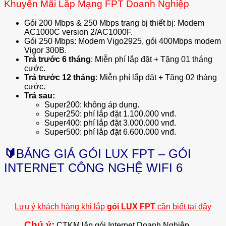
Khuyến Mãi Lắp Mạng FPT Doanh Nghiệp
Gói 200 Mbps & 250 Mbps trang bị thiết bị: Modem
AC1000C version 2/AC1000F.
Gói 250 Mbps: Modem Vigo2925, gói 400Mbps modem
Vigor 300B.
Trả trước 6 tháng
: Miễn phí lắp đặt + Tặng 01 tháng
cước.
Trả trước 12 tháng
: Miễn phí lắp đặt + Tặng 02 tháng
cước.
Trả sau:
Super200: không áp dụng.
Super250: phí lắp đặt 1.100.000 vnđ.
Super400: phí lắp đặt 3.000.000 vnđ.
Super500: phí lắp đặt 6.600.000 vnđ.
🔰
BẢNG GIÁ GÓI LUX FPT – GÓI
INTERNET CÔNG NGHỆ WIFI 6
Lưu ý khách hàng khi lắp
gói LUX FPT
cần biết tại đây
Chú ý:
CTKM lắp gói Internet Doanh Nghiệp