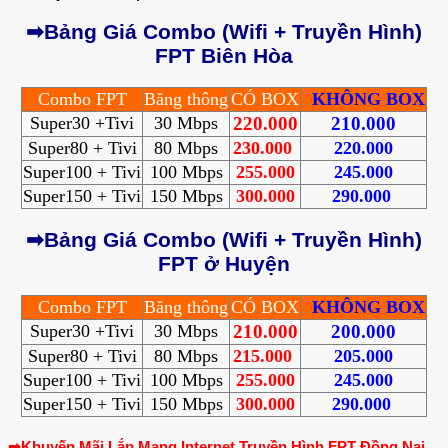
➡Bảng Giá Combo (Wifi + Truyền Hình)
FPT Biên Hòa
Combo FPT
Băng thông
CÓ BOX
KHÔNG BOX
Super30 +Tivi
30 Mbps
220.000
210.000
Super80 + Tivi
80 Mbps
230.000
220.000
Super100 + Tivi
100 Mbps
255.000
245.000
Super150 + Tivi
150 Mbps
300.000
290.000
➡Bảng Giá Combo (Wifi + Truyền Hình)
FPT ở Huyện
Combo FPT
Băng thông
CÓ BOX
KHÔNG BOX
Super30 +Tivi
30 Mbps
210.000
200.000
Super80 + Tivi
80 Mbps
215.000
205.000
Super100 + Tivi
100 Mbps
255.000
245.000
Super150 + Tivi
150 Mbps
300.000
290.000
➡Khuyến Mãi Lắp Mạng Internet Truyền Hình FPT Đồng Nai