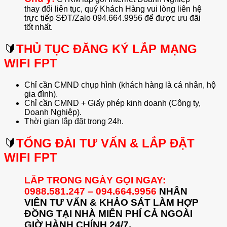
thay đổi liên tục, quý Khách Hàng vui lòng liên hệ
trực tiếp SĐT/Zalo 094.664.9956 để được ưu đãi
tốt nhất.
🔰
THỦ TỤC ĐĂNG KÝ LẮP MẠNG
WIFI FPT
Chỉ cần CMND chụp hình (khách hàng là cá nhân, hộ
gia đình).
Chỉ cần CMND + Giấy phép kinh doanh (Công ty,
Doanh Nghiệp).
Thời gian lắp đặt trong 24h.
🔰
TỔNG ĐÀI TƯ VẤN & LẮP ĐẶT
WIFI FPT
LẮP TRONG NGÀY GỌI NGAY:
0988.581.247 – 094.664.9956
NHÂN
VIÊN TƯ VẤN & KHẢO SÁT LÀM HỢP
ĐỒNG TẠI NHÀ MIỄN PHÍ CẢ NGOÀI
GIỜ HÀNH CHÍNH 24/7.