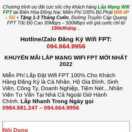
Chương trình ưu đãi cực sốc cho khách hàng
Lắp Mạng Wifi
FPT
tại Biên Hòa Đồng Nai: Miễn Phí 100% Bộ Phát
Wifi 4P
– 5G
+
Tặng 1-3 Tháng Cước
, Đường Truyền Cáp Quang
FPT Tốc Độ Cao 30Mbps – 500Mbps với giá cước chỉ từ
190k/tháng
…
Hotline/Zalo Đăng Ký Wifi FPT:
094.664.9956
KHUYẾN MÃI LẮP MẠNG WIFI FPT MỚI NHẤT
2022
Miễn Phí Lắp Đặt Wifi FPT 100% Cho Khách
Hàng Đăng Ký là Cá Nhân, Hộ Gia Đình, Sinh
Viên, Công Ty, Doanh Nghiệp, Tiệm Nét…Nhân
Viên Tư Vấn Tại Nhà Cả Ngoài Giờ Hành
Chính.
Lắp Nhanh Trong Ngày gọi
0984.581.247
– 094.664.9956
Nội Dung